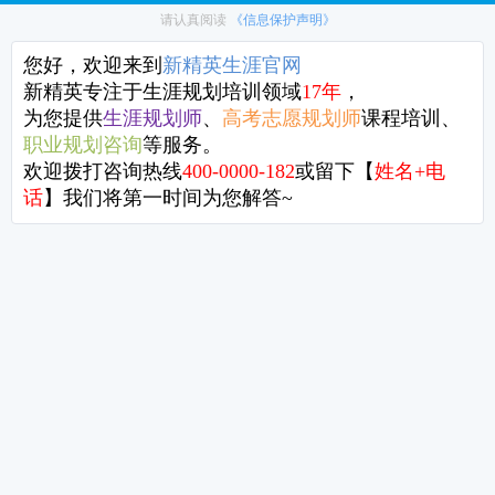
还有机会链接到同一个城市里一起“做自己”的伙伴，
更可以邀请你的家人、朋友、伴侣、任何对你人生很重要的人一起参与
开启一场心灵的对话。
在未来的日子里成为彼此支持成长的力量。
需要强调的是：
本次工作
坊不会在线上同步播出
，只有参与主会场和分会场活动的伙伴
二
除了内容之外，今年还有几个亮点给到你：
第一是场地
我们历来对场地非常重视。
我们固执地认为：新年第一天的氛围，会影响这一年的走向。