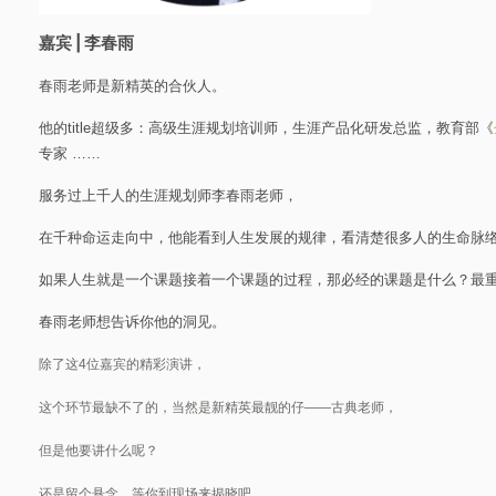
嘉宾 | 李春雨
春雨老师是新精英的合伙人。
他的title超级多：高级生涯规划培训师，生涯产品化研发总监，教育部《
专家 ……
服务过上千人的生涯规划师李春雨老师
，
在千种命运走向中，他能看到人生发展的规律，看清楚很多人的生命脉
如果人生
就是一个课题接着一个
课题
的过程
，那
必经的
课题是什么？
最
春雨老师
想
告诉
你他的洞见。
除了这4位嘉宾的精彩演讲，
这个环节最缺不了的，当然是新精英最靓的仔——古典老师，
但是他要讲什么呢？
还是留个悬念，等你到现场来揭晓吧。