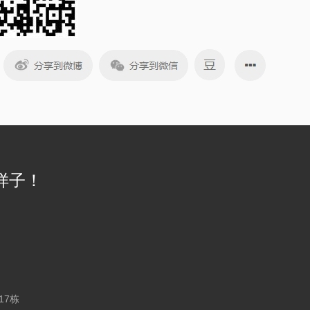
样子！
17栋