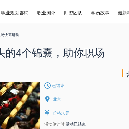
职业规划咨询
职业测评
师资团队
学员故事
最新
职场快速进阶
头的4个锦囊，助你职场
已结束
北京
价格: 0元
活动倒计时:
活动已结束