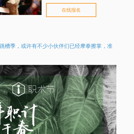
在线报名
”跳槽季，或许有不少小伙伴们已经摩拳擦掌，准
？