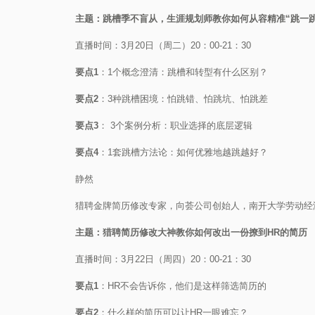
主题：跳槽季不盲从，生涯规划师教你如何从容精准“跳一跳
直播时间：3月20日（周二）20：00-21：30
要点1
：1个概念澄清：跳槽和转型有什么区别？
要点2
：3种跳槽困境：怕跳错、怕跳坑、怕跳差
要点3
： 3个案例分析：职业选择的底层逻辑
要点4
：1套跳槽方法论：如何优雅地越跳越好？
静然
猎聘金牌简历修改专家，向荟公司创始人，南开大学劳动经
主题：猎聘简历修改大神教你如何改出一份撩到HR的简历
直播时间：3月22日（周四）20：00-21：30
要点1
：HR不会告诉你，他们是这样筛选简历的
要点2
：什么样的简历可以让HR一眼难忘？