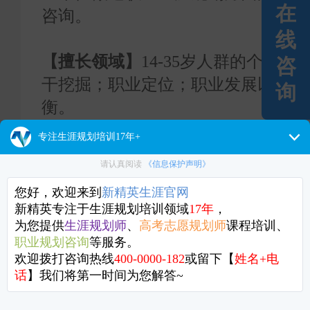
在
咨询。
线
【擅长领域】
14-35岁人群的个人
咨
干挖掘；职业定位；职业发展以及职
询
衡。
【咨询风格】
洞察力 敏锐度 整合
【咨询寄语】
咨询是一次重新探索的
拐角处的智慧，优选未来，从容职
咨询师地区：
武汉